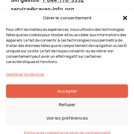
service@cavas-info.org
Gérer le consentement
Pour offrir les meilleures expériences, nous utilisons des technologies
telles que les cookies pour stocker et/ou accéder aux informations des
appareils. Le fait de consentir à ces technologies nous permettra de
Inconformidad con los servicios
traiter des données telles que le comportement de navigation ou les ID
uniques sur ce site. Le fait de ne pas consentir ou de retirer son
Inconformidad con los servicios
consentement peut avoir un effet négatif sur certaines
Si no te satisfacen los servicios que recibiste de CAVAS,
caractéristiques et fonctions.
completa la declaración de
Procedimiento de
presentación de quejas
Gestionar los servicios
Accepter
Refuser
Voir les préférences
© 2026 CAVAS | Todos los derechos reservados.
EMBLÈME
Communication
Política de cookies
|
Declaración de privacidad
Politique de cookies
Déclaration de confidentialité