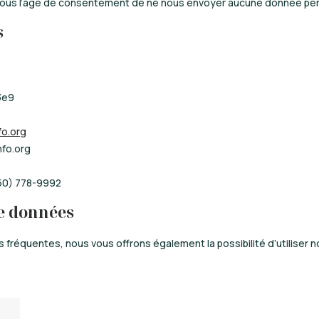
ous l’âge de consentement de ne nous envoyer aucune donnée per
s
3e9
fo.org
nfo.org
50) 778-9992
e données
 fréquentes, nous vous offrons également la possibilité d’utiliser n