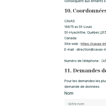
conséquent aux enfants s
10. Coordonnée
CAVAS
16675 av St-Louis
St-Hyacinthe, Québec j2t
Canada
Site web :
https://cavas-in
E-mail :
direction@
cavas-i
Numéro de téléphone : (4
11. Demandes d
Pour les demandes les plus
demande de données.
Nom