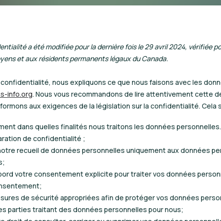
tialité a été modifiée pour la dernière fois le 29 avril 2024, vérifiée pou
toyens et aux résidents permanents légaux du Canada.
 confidentialité, nous expliquons ce que nous faisons avec les do
as-info.org
. Nous vous recommandons de lire attentivement cette dé
rmons aux exigences de la législation sur la confidentialité. Cela si
ment dans quelles finalités nous traitons les données personnelles.
ation de confidentialité ;
r notre recueil de données personnelles uniquement aux données pe
s;
rd votre consentement explicite pour traiter vos données personn
onsentement;
ures de sécurité appropriées afin de protéger vos données person
 parties traitant des données personnelles pour nous;