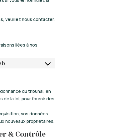
s si vous en formulez la
, veuillez nous contacter.
aisons liées à nos
eb
rdonnance du tribunal, en
 de la loi, pour fournir des
acquisition, vos données
ux nouveaux propriétaires.
er & Contrôle