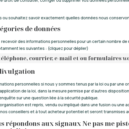
 droit de consulter, corriger ou supprimer vos données personnelle
s ou souhaitez savoir exactement quelles données nous conservons
atégories de données
recevoir des informations personnelles pour un certain nombre de r
tamment les suivantes : (cliquez pour déplier)
 téléphone, courrier, e-mail et/ou formulaires w
 divulgation
ations personnelles si nous y sommes tenus par la loi ou par une o
plication de la loi, dans la mesure permise par d’autres dispositions
enquête sur une question liée à la sécurité publique.
 organisation est repris, vendu ou impliqué dans une fusion ou une 
nos conseillers et à tout acheteur potentiel et seront transmises a
s répondons aux signaux Ne pas me pist