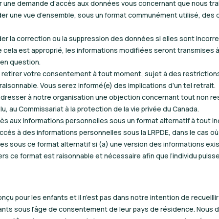
 une demande d’accès aux données vous concernant que nous trai
r une vue d’ensemble, sous un format communément utilisé, des 
 la correction ou la suppression des données si elles sont incorrec
ue cela est approprié, les informations modifiées seront transmises 
 en question.
e retirer votre consentement à tout moment, sujet à des restriction
 raisonnable. Vous serez informé(e) des implications d’un tel retrait.
adresser à notre organisation une objection concernant tout non res
u, au Commissariat à la protection de la vie privée du Canada.
s aux informations personnelles sous un format alternatif à tout in
l’accès à des informations personnelles sous la LRPDE, dans le cas où
es sous ce format alternatif si (a) une version des informations exi
ers ce format est raisonnable et nécessaire afin que l’individu puiss
nçu pour les enfants et il n’est pas dans notre intention de recueill
fants sous l’âge de consentement de leur pays de résidence. Nous