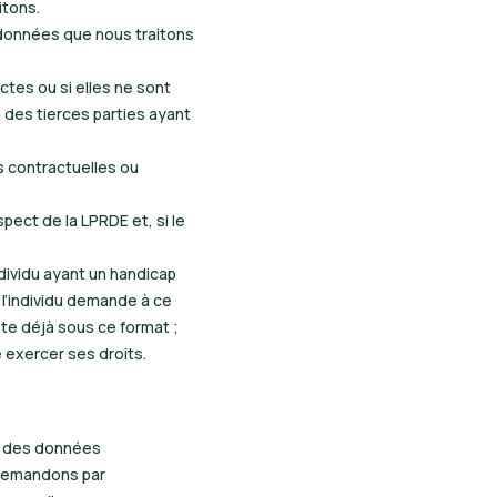
tons.
données que nous traitons
tes ou si elles ne sont
à des tierces parties ayant
s contractuelles ou
pect de la LPRDE et, si le
dividu ayant un handicap
 l’individu demande à ce
ste déjà sous ce format ;
e exercer ses droits.
ir des données
 demandons par