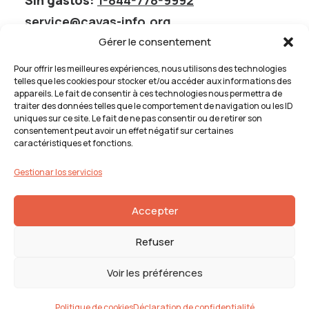
Sin gastos:
1-844-778-9992
service@cavas-info.org
Gérer le consentement
Pour offrir les meilleures expériences, nous utilisons des technologies
telles que les cookies pour stocker et/ou accéder aux informations des
appareils. Le fait de consentir à ces technologies nous permettra de
Inconformidad con los servicios
traiter des données telles que le comportement de navigation ou les ID
uniques sur ce site. Le fait de ne pas consentir ou de retirer son
Inconformidad con los servicios
consentement peut avoir un effet négatif sur certaines
Si no te satisfacen los servicios que recibiste de CAVAS,
caractéristiques et fonctions.
completa la declaración de
Procedimiento de
presentación de quejas
Gestionar los servicios
Accepter
Refuser
Voir les préférences
© 2026 CAVAS | Todos los derechos reservados.
EMBLÈME
Communication
Política de cookies
|
Declaración de privacidad
Politique de cookies
Déclaration de confidentialité