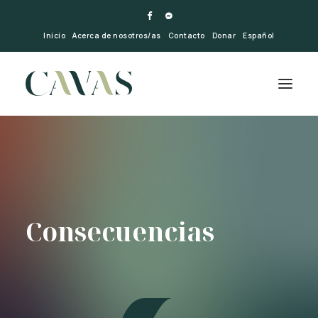
Inicio
Acerca de nosotros/as
Contacto
Donar
Español
Consecuencias