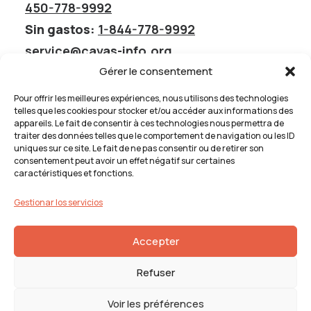
450-778-9992
Sin gastos:
1-844-778-9992
service@cavas-info.org
Gérer le consentement
Pour offrir les meilleures expériences, nous utilisons des technologies
telles que les cookies pour stocker et/ou accéder aux informations des
appareils. Le fait de consentir à ces technologies nous permettra de
Inconformidad con los servicios
traiter des données telles que le comportement de navigation ou les ID
uniques sur ce site. Le fait de ne pas consentir ou de retirer son
Inconformidad con los servicios
consentement peut avoir un effet négatif sur certaines
Si no te satisfacen los servicios que recibiste de CAVAS,
caractéristiques et fonctions.
completa la declaración de
Procedimiento de
presentación de quejas
Gestionar los servicios
Accepter
Refuser
Voir les préférences
© 2026 CAVAS | Todos los derechos reservados.
EMBLÈME