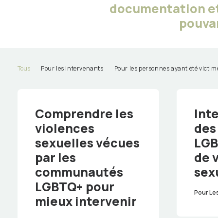
documentation et 
pouvan
Tous
Pour les intervenants
Pour les personnes ayant été victim
Comprendre les
Int
violences
des
sexuelles vécues
LGB
par les
de 
communautés
sex
LGBTQ+ pour
Pour Le
mieux intervenir