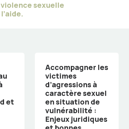
 violence sexuelle
l’aide.
Accompagner les
au
victimes
à
d’agressions à
caractère sexuel
d et
en situation de
vulnérabilité :
Enjeux juridiques
et bonnes