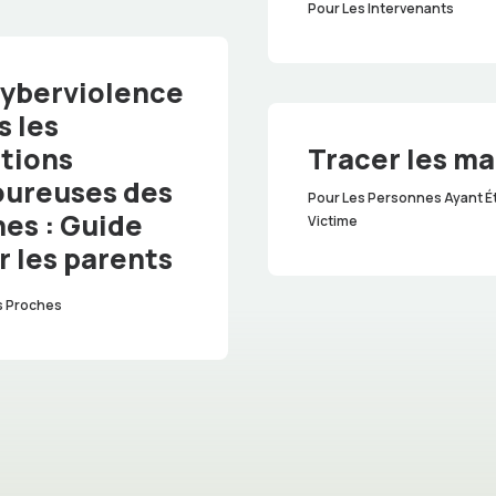
Pour Les Intervenants
cyberviolence
s les
ations
Tracer les m
ureuses des
Pour Les Personnes Ayant É
nes : Guide
Victime
r les parents
s Proches