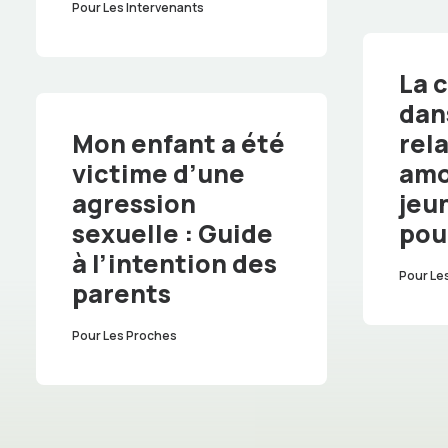
Pour Les Intervenants
La 
dan
Mon enfant a été
rel
victime d’une
amo
agression
jeu
sexuelle : Guide
pou
à l’intention des
Pour Le
parents
Pour Les Proches