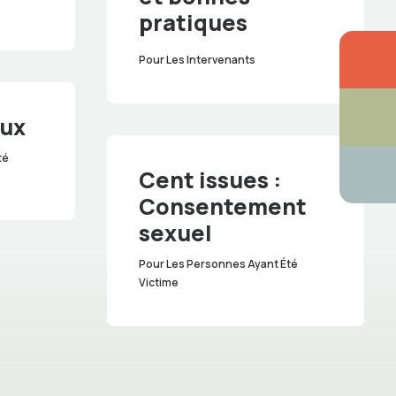
pratiques
Pour Les Intervenants
aux
té
Cent issues :
Consentement
sexuel
Pour Les Personnes Ayant Été
Victime