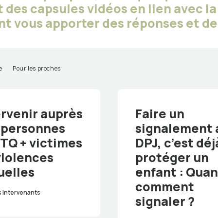
des capsules vidéos en lien avec la
t vous apporter des réponses et de 
e
Pour les proches
ervenir auprès
Faire un
 personnes
signalement 
TQ + victimes
DPJ, c’est déj
violences
protéger un
uelles
enfant : Quan
comment
s Intervenants
signaler ?