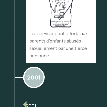
Les services sont offerts aux
parents d’enfants abusés
sexuellement par une tierce
personne.
2001
2001