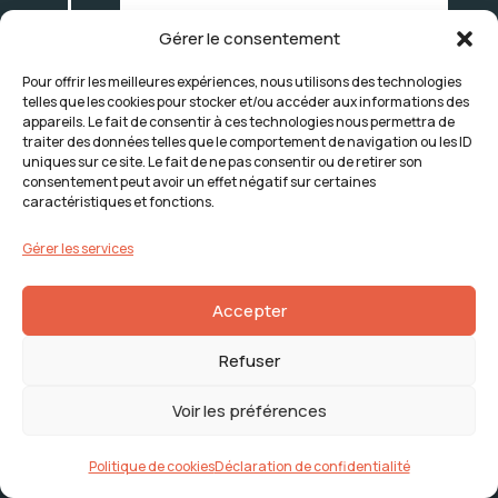
plus, ainsi que pour leurs
Gérer le consentement
proches.
Pour offrir les meilleures expériences, nous utilisons des technologies
telles que les cookies pour stocker et/ou accéder aux informations des
appareils. Le fait de consentir à ces technologies nous permettra de
traiter des données telles que le comportement de navigation ou les ID
2015
uniques sur ce site. Le fait de ne pas consentir ou de retirer son
consentement peut avoir un effet négatif sur certaines
caractéristiques et fonctions.
Gérer les services
2015
Accepter
Le CAVAS change son logo.
Refuser
Voir les préférences
Politique de cookies
Déclaration de confidentialité