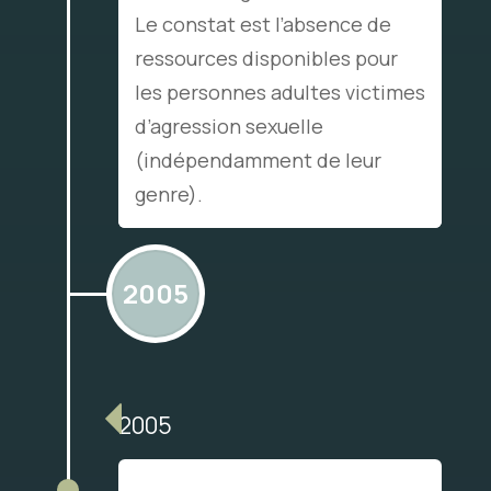
Le constat est l’absence de
ressources disponibles pour
les personnes adultes victimes
d’agression sexuelle
(indépendamment de leur
genre).
2005
2005
Au Cœur de l’Unisson