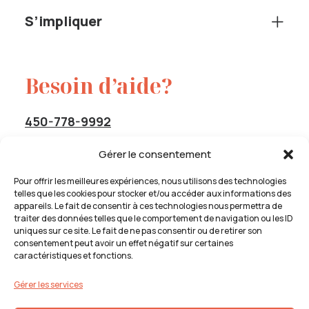
S’impliquer
Besoin d’aide?
450-778-9992
Sans frais :
1-844-778-9992
Gérer le consentement
service@cavas-info.org
Pour offrir les meilleures expériences, nous utilisons des technologies
telles que les cookies pour stocker et/ou accéder aux informations des
appareils. Le fait de consentir à ces technologies nous permettra de
traiter des données telles que le comportement de navigation ou les ID
uniques sur ce site. Le fait de ne pas consentir ou de retirer son
Insatisfaction de service
consentement peut avoir un effet négatif sur certaines
caractéristiques et fonctions.
En cas d’insatisfaction des services reçus par CAVAS, vous
devez compléter la déclaration
Procédure de plaintes
Gérer les services