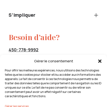
S’impliquer
Besoin d’aide?
450-778-9992
Sans frais :
1-844-778-9992
Gérer le consentement
service@cavas-info.org
Pour offrir les meilleures expériences, nous utilisons des technologies
telles que les cookies pour stocker et/ou accéder aux informations des
appareils. Le fait de consentir à ces technologies nous permettra de
traiter des données telles que le comportement de navigation ou les ID
uniques sur ce site. Le fait de ne pas consentir ou de retirer son
Insatisfaction de service
consentement peut avoir un effet négatif sur certaines
caractéristiques et fonctions.
En cas d’insatisfaction des services reçus par CAVAS, vous
devez compléter la déclaration
Procédure de plaintes
Gérer les services